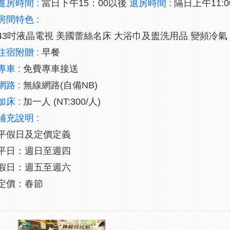
進房時間 :
當日下午15：00以後
退房時間 :
隔日上午11:
房間特色 :
43吋液晶電視 美國蕾絲名床 大浴巾及盥洗用品 變頻冷氣
住宿附贈 :
早餐
專車 :
免費專車接送
網路 :
無線網路(自備NB)
加床 :
加一人 (NT:300/人)
補充說明 :
平假日及定價定義
平日：週日至週四
假日：週五至週六
定價：春節