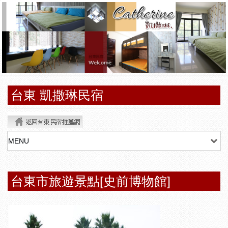
台東 凱撒琳民宿
台東市旅遊景點[史前博物館]