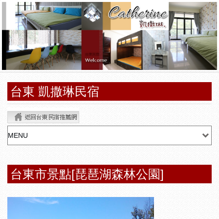
台東 凱撒琳民宿
台東市景點[琵琶湖森林公園]