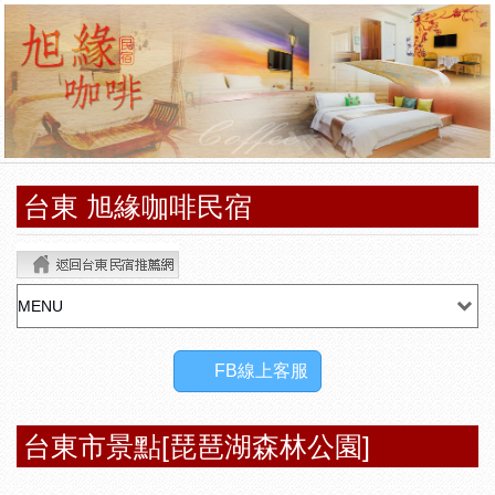
台東 旭緣咖啡民宿
FB線上客服
台東市景點[琵琶湖森林公園]