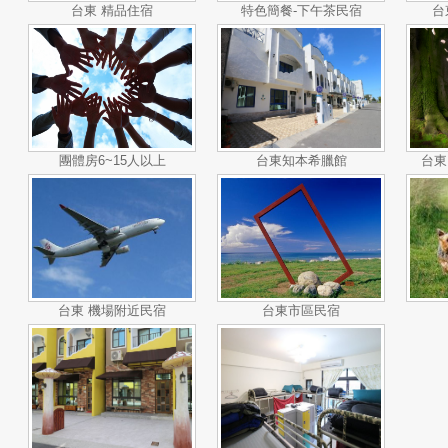
台東 精品住宿
特色簡餐-下午茶民宿
台
團體房6~15人以上
台東知本希臘館
台東
台東 機場附近民宿
台東市區民宿