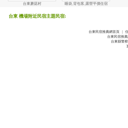
台東蘑菇村
睡袋,背包客,露營平價住宿
台東 機場附近民宿主題民宿:
台東民宿推薦網首頁
|
台東民宿推薦
台東縣警察局