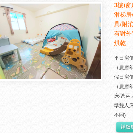
3樓)窗
滑梯房
具/附
有對外
烘乾
平日房價:
（農曆年
假日房價:
（農曆年
床型:兩
準雙人床
不同)