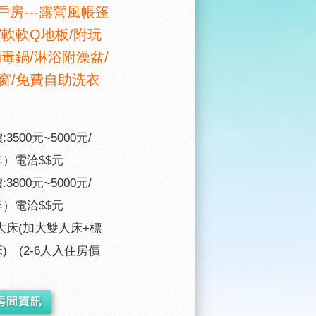
戶房---露營風帳篷
/軟軟Q地板/附玩
消毒鍋/淋浴附澡盆/
窗/免費自助洗衣
3500元~5000元/
）電洽$$元
3800元~5000元/
）電洽$$元
大床(加大雙人床+標
) (2-6人入住房價