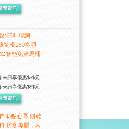
設:65吋聯網
線電視160多頻
CG智能免治馬桶
:來訊享優惠$$$元
:來訊享優惠$$$元
時自助點心區 餅乾
料 房客專屬﹑內