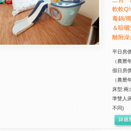
軟軟Q
毒鍋/
＆晾曬
離附澡
平日房價:
（農曆年
假日房價:
（農曆年
床型:兩
準雙人床
不同)