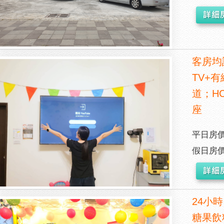
客房均
TV+有
道；H
座
平日房價
假日房價
24小
糖果飲