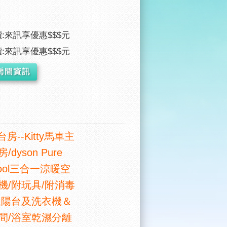
:來訊享優惠$$$元
:來訊享優惠$$$元
台房--Kitty馬車主
dyson Pure
Cool三合一涼暖空
機/附玩具/附消毒
立陽台及洗衣機＆
間/浴室乾濕分離