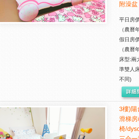
附澡盆
平日房價:
（農曆年
假日房價:
（農曆年
床型:兩
準雙人床
不同)
3樓)陽
滑梯房/
椅/dyso
三合一