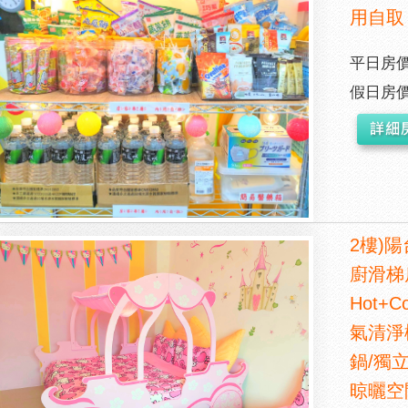
用自取
平日房價
假日房價
2樓)陽
廚滑梯房/
Hot+
氣清淨
鍋/獨
晾曬空