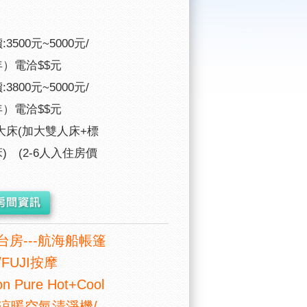
3500元~5000元/
）電洽$$元
3800元~5000元/
）電洽$$元
大床(加大雙人床+標
) (2-6人入住房價
台房---航海船帳篷
FUJI按摩
n Pure Hot+Cool
涼暖空氣清淨機/