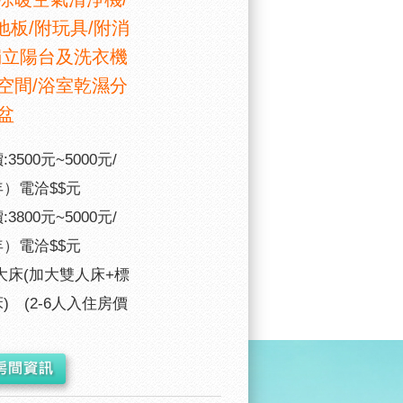
地板/附玩具/附消
獨立陽台及洗衣機
空間/浴室乾濕分
盆
3500元~5000元/
）電洽$$元
3800元~5000元/
）電洽$$元
大床(加大雙人床+標
) (2-6人入住房價