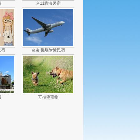
宿
台11靠海民宿
民宿
台東 機場附近民宿
宿
可攜帶寵物