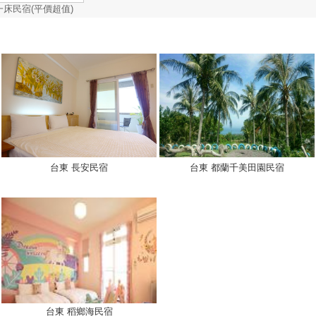
一床民宿(平價超值)
台東 長安民宿
台東 都蘭千美田園民宿
台東 稻鄉海民宿