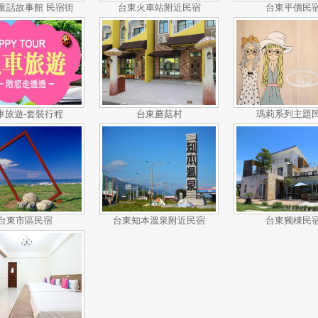
 童話故事館 民宿街
台東火車站附近民宿
台東平價民
車旅遊-套裝行程
台東蘑菇村
瑪莉系列主題
台東市區民宿
台東知本溫泉附近民宿
台東獨棟民