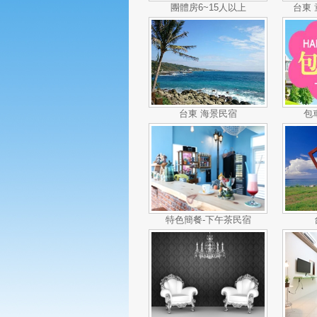
團體房6~15人以上
台東
台東 海景民宿
包
特色簡餐-下午茶民宿