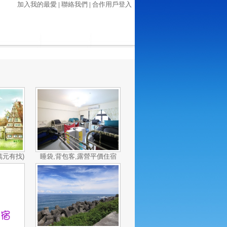
加入我的最愛
|
聯絡我們
|
合作用戶登入
萬元有找)
睡袋,背包客,露營平價住宿